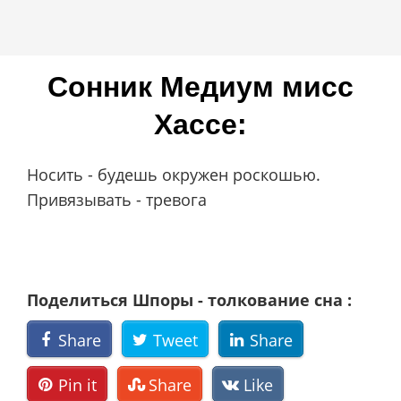
Сонник Мeдиyм миcc
Xacce:
Носить - будешь окружен роскошью.
Привязывать - тревога
Поделиться Шпоры - толкование сна :
Share
Tweet
Share
Pin it
Share
Like