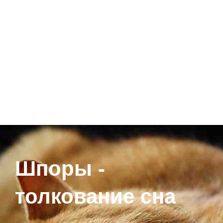
Шпоры -
толкование сна