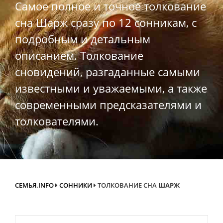
Самое полное и точное толкование
сна Шарж сразу по 12 сонникам, с
подробным и детальным
описанием. Толкование
сновидений, разгаданные самыми
известными и уважаемыми, а также
современными предсказателями и
толкователями.
СЕМЬЯ.INFO
СОННИКИ
ТОЛКОВАНИЕ СНА
ШАРЖ
Search