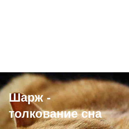
Шарж -
толкование сна