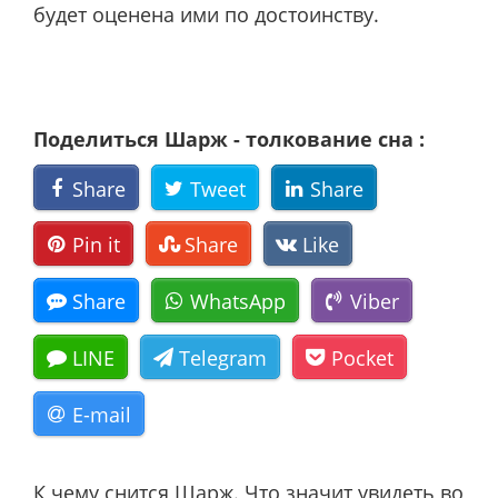
будет оценена ими по достоинству.
Поделиться Шарж - толкование сна :
Share
Tweet
Share
Pin it
Share
Like
Share
WhatsApp
Viber
LINE
Telegram
Pocket
E-mail
К чему снится Шарж. Что значит увидеть во