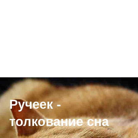
Ручеек -
толкование сна