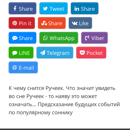
Share
Tweet
Share
Pin it
Share
Like
Share
WhatsApp
Viber
LINE
Telegram
Pocket
E-mail
К чему снится Ручеек. Что значит увидеть
во сне Ручеек - то наяву это может
означать… Предсказание будущих событий
по популярному соннику