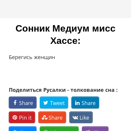
Сонник Мeдиyм миcc
Xacce:
Берегись женщин
Поделиться Русалки - толкование сна :
Share
Tweet
Share
Pin it
Share
Like