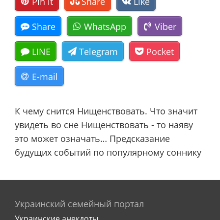
Pin it
Share
Like
Share
WhatsApp
Viber
LINE
Telegram
Pocket
E-mail
К чему снится Нищенствовать. Что значит
увидеть во сне Нищенствовать - то наяву
это может означать… Предсказание
будущих событий по популярному соннику
Украинский семейный портал
Украинские анекдоты