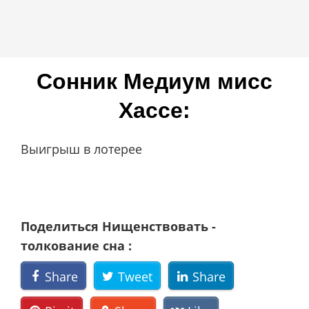
Сонник Мeдиyм миcc
Xacce:
Выигрыш в лотерее
Поделиться Нищенствовать -
толкование сна :
Share
Tweet
Share