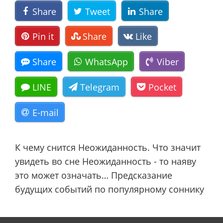
Share
Tweet
Share
Pin it
Share
Like
Share
WhatsApp
Viber
LINE
Telegram
Pocket
E-mail
К чему снится Неожиданность. Что значит
увидеть во сне Неожиданность - то наяву
это может означать… Предсказание
будущих событий по популярному соннику