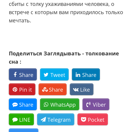
сбиты с толку ухаживаниями человека, о
встрече с которым вам приходилось только
мечтать.
Поделиться Заглядывать - толкование
сна :
Share
Tweet
Share
Pin it
Share
Like
Share
WhatsApp
Viber
LINE
Telegram
Pocket