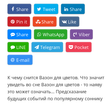
Share
Tweet
Share
Pin it
Share
Like
Share
WhatsApp
Viber
LINE
Telegram
Pocket
E-mail
К чему снится Вазон для цветов. Что значит
увидеть во сне Вазон для цветов - то наяву
это может означать… Предсказание
будущих событий по популярному соннику